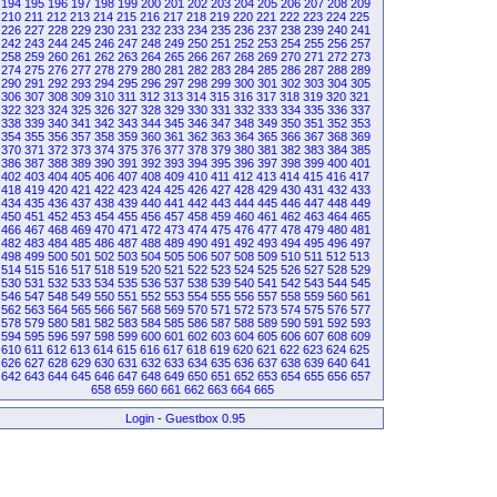
194
195
196
197
198
199
200
201
202
203
204
205
206
207
208
209
210
211
212
213
214
215
216
217
218
219
220
221
222
223
224
225
226
227
228
229
230
231
232
233
234
235
236
237
238
239
240
241
242
243
244
245
246
247
248
249
250
251
252
253
254
255
256
257
258
259
260
261
262
263
264
265
266
267
268
269
270
271
272
273
274
275
276
277
278
279
280
281
282
283
284
285
286
287
288
289
290
291
292
293
294
295
296
297
298
299
300
301
302
303
304
305
306
307
308
309
310
311
312
313
314
315
316
317
318
319
320
321
322
323
324
325
326
327
328
329
330
331
332
333
334
335
336
337
338
339
340
341
342
343
344
345
346
347
348
349
350
351
352
353
354
355
356
357
358
359
360
361
362
363
364
365
366
367
368
369
370
371
372
373
374
375
376
377
378
379
380
381
382
383
384
385
386
387
388
389
390
391
392
393
394
395
396
397
398
399
400
401
402
403
404
405
406
407
408
409
410
411
412
413
414
415
416
417
418
419
420
421
422
423
424
425
426
427
428
429
430
431
432
433
434
435
436
437
438
439
440
441
442
443
444
445
446
447
448
449
450
451
452
453
454
455
456
457
458
459
460
461
462
463
464
465
466
467
468
469
470
471
472
473
474
475
476
477
478
479
480
481
482
483
484
485
486
487
488
489
490
491
492
493
494
495
496
497
498
499
500
501
502
503
504
505
506
507
508
509
510
511
512
513
514
515
516
517
518
519
520
521
522
523
524
525
526
527
528
529
530
531
532
533
534
535
536
537
538
539
540
541
542
543
544
545
546
547
548
549
550
551
552
553
554
555
556
557
558
559
560
561
562
563
564
565
566
567
568
569
570
571
572
573
574
575
576
577
578
579
580
581
582
583
584
585
586
587
588
589
590
591
592
593
594
595
596
597
598
599
600
601
602
603
604
605
606
607
608
609
610
611
612
613
614
615
616
617
618
619
620
621
622
623
624
625
626
627
628
629
630
631
632
633
634
635
636
637
638
639
640
641
642
643
644
645
646
647
648
649
650
651
652
653
654
655
656
657
658
659
660
661
662
663
664
665
Login
-
Guestbox 0.95