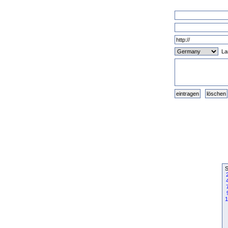
La
S
1