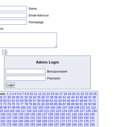
Name
Email-Adresse
Homepage
nd
Admin Login
Benutzername
Passwort
eite:
1
2
3
4
5
6
7
8
9
10
11
12
13
14
15
16
17
18
19
20
21
22
23
24
25
26
27
28
29
30
31
32
33
34
35
36
37
38
39
40
41
42
43
44
45
46
47
48
49
50
51
52
53
54
55
56
57
58
59
60
61
62
63
64
65
66
67
68
69
70
71
72
73
74
75
76
77
78
79
80
81
82
83
84
85
86
87
88
89
90
91
92
93
94
95
96
97
98
99
100
101
102
103
104
105
106
107
108
109
110
111
112
13
114
115
116
117
118
119
120
121
122
123
124
125
126
127
128
129
130
131
132
133
134
135
136
137
138
139
140
141
142
143
144
145
146
147
148
149
150
151
152
153
154
155
156
157
158
159
160
161
162
163
164
165
166
167
168
169
170
171
172
173
174
175
176
177
178
179
180
181
182
183
184
185
186
187
188
189
190
191
192
193