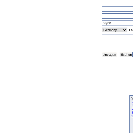
La
S
1