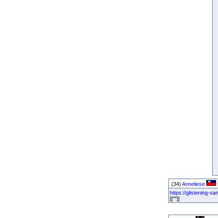
(34)
Anneliese
https://glistening-
[[""]]