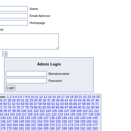
Name
Email-Adresse
Homepage
nd
Admin Login
Benutzername
Passwort
eite:
1
2
3
4
5
6
7
8
9
10
11
12
13
14
15
16
17
18
19
20
21
22
23
24
25
26
27
28
29
30
31
32
33
34
35
36
37
38
39
40
41
42
43
44
45
46
47
48
49
50
51
52
53
54
55
56
57
58
59
60
61
62
63
64
65
66
67
68
69
70
71
72
73
74
75
76
77
78
79
80
81
82
83
84
85
86
87
88
89
90
91
92
93
94
95
96
97
98
99
100
101
102
103
104
105
106
107
108
109
110
111
112
13
114
115
116
117
118
119
120
121
122
123
124
125
126
127
128
129
130
131
132
133
134
135
136
137
138
139
140
141
142
143
144
145
146
147
148
149
150
151
152
153
154
155
156
157
158
159
160
161
162
163
164
165
166
167
168
169
170
171
172
173
174
175
176
177
178
179
180
181
182
183
184
185
186
187
188
189
190
191
192
193