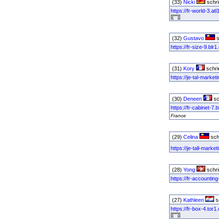
(33)
Nicki
schri
https://fr-world-3.a
[[""]]
(32)
Gustavo
s
https://fr-size-9.b
(31)
Kory
schri
https://je-tal-marke
(30)
Deneen
sc
https://fr-cabinet-7
France
(29)
Celina
sch
https://je-tall-mark
(28)
Yong
schri
https://fr-accounti
(27)
Kathleen
s
https://fr-box-4.tor
[[""]]