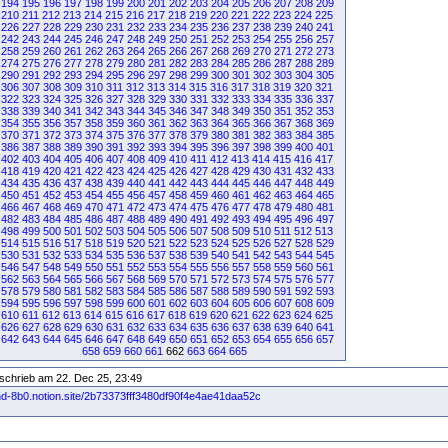
194
195
196
197
198
199
200
201
202
203
204
205
206
207
208
209
210
211
212
213
214
215
216
217
218
219
220
221
222
223
224
225
226
227
228
229
230
231
232
233
234
235
236
237
238
239
240
241
242
243
244
245
246
247
248
249
250
251
252
253
254
255
256
257
258
259
260
261
262
263
264
265
266
267
268
269
270
271
272
273
274
275
276
277
278
279
280
281
282
283
284
285
286
287
288
289
290
291
292
293
294
295
296
297
298
299
300
301
302
303
304
305
306
307
308
309
310
311
312
313
314
315
316
317
318
319
320
321
322
323
324
325
326
327
328
329
330
331
332
333
334
335
336
337
338
339
340
341
342
343
344
345
346
347
348
349
350
351
352
353
354
355
356
357
358
359
360
361
362
363
364
365
366
367
368
369
370
371
372
373
374
375
376
377
378
379
380
381
382
383
384
385
386
387
388
389
390
391
392
393
394
395
396
397
398
399
400
401
402
403
404
405
406
407
408
409
410
411
412
413
414
415
416
417
418
419
420
421
422
423
424
425
426
427
428
429
430
431
432
433
434
435
436
437
438
439
440
441
442
443
444
445
446
447
448
449
450
451
452
453
454
455
456
457
458
459
460
461
462
463
464
465
466
467
468
469
470
471
472
473
474
475
476
477
478
479
480
481
482
483
484
485
486
487
488
489
490
491
492
493
494
495
496
497
498
499
500
501
502
503
504
505
506
507
508
509
510
511
512
513
514
515
516
517
518
519
520
521
522
523
524
525
526
527
528
529
530
531
532
533
534
535
536
537
538
539
540
541
542
543
544
545
546
547
548
549
550
551
552
553
554
555
556
557
558
559
560
561
562
563
564
565
566
567
568
569
570
571
572
573
574
575
576
577
578
579
580
581
582
583
584
585
586
587
588
589
590
591
592
593
594
595
596
597
598
599
600
601
602
603
604
605
606
607
608
609
610
611
612
613
614
615
616
617
618
619
620
621
622
623
624
625
626
627
628
629
630
631
632
633
634
635
636
637
638
639
640
641
642
643
644
645
646
647
648
649
650
651
652
653
654
655
656
657
658
659
660
661
662
663
664
665
schrieb am 22. Dec 25, 23:49
sand-8b0.notion.site/2b73373fff3480df90f4e4ae41daa52c