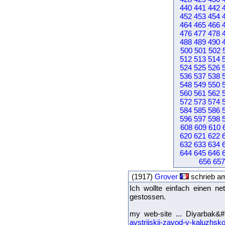
440
441
442
452
453
454
464
465
466
476
477
478
488
489
490
500
501
502
512
513
514
524
525
526
536
537
538
548
549
550
560
561
562
572
573
574
584
585
586
596
597
598
608
609
610
620
621
622
632
633
634
644
645
646
656
657
(1917)
Grover
schrieb a
Ich wollte einfach einen n
gestossen.
my web-site ... Diyarbak
avstrijskij-zavod-v-kaluzhsko