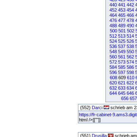
440
441
442
452
453
454
464
465
466
476
477
478
488
489
490
500
501
502
512
513
514
524
525
526
536
537
538
548
549
550
560
561
562
572
573
574
584
585
586
596
597
598
608
609
610
620
621
622
632
633
634
644
645
646
656
657
(552)
Darci
schrieb am 2
https://fr-cabinet-9.ams3.di
html />[[""]]
(551)
Drusilla
schrieb am