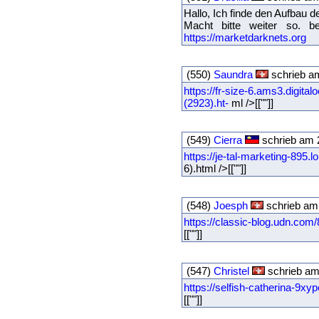
Hallo, Ich finde den Aufbau d
Macht bitte weiter so. 
https://marketdarknets.org
(550)
Saundra
schrieb a
https://fr-size-6.ams3.dig
(2923).ht-
ml />[[""]]
(549)
Cierra
schrieb am 
https://je-tal-marketing-895.
6).html />[[""]]
(548)
Joesph
schrieb am
https://classic-blog.udn.co
[[""]]
(547)
Christel
schrieb am
https://selfish-catherina-9xy
[[""]]