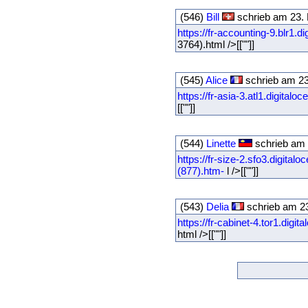
(546)
Bill
schrieb am 23.
https://fr-accounting-9.blr1
3764).html />[[""]]
(545)
Alice
schrieb am 23
https://fr-asia-3.atl1.digita
[[""]]
(544)
Linette
schrieb am 
https://fr-size-2.sfo3.digi
(877).htm-
l />[[""]]
(543)
Delia
schrieb am 23
https://fr-cabinet-4.tor1.dig
html />[[""]]