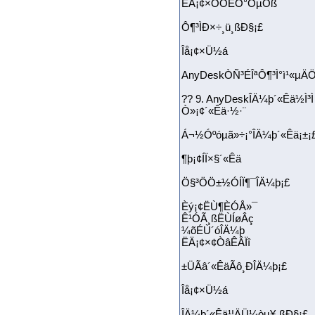
ËÄ¡¢×ÔÓÉÖ°ÒµÕß
Ô¶³ÌÐ­×÷¸ü¸ßÐ§¡£
Îå¡¢×Ü½á
AnyDeskÒÑ³ÉÎªÔ¶³Ì°ì¹«µÄ
?? 9. AnyDeskÎÄ¼þ´«Êä½Ì³Ì
Ò»¡¢´«Êä·½·¨
Á¬½Óºóµã»÷¡°ÎÄ¼þ´«Êä¡±¡
¶þ¡¢ÍÏ×§´«Êä
Ö§³ÖÖ±½ÓÍÏ¶¯ÎÄ¼þ¡£
Èý¡¢ËÙ¶ÈÓÅ»¯
Ê¹ÓÃ¸ßËÙÍøÂç
¼õÉÙ´óÎÄ¼þ
ËÄ¡¢×¢ÒâÊÂÏî
±ÜÃâ´«ÊäÃô¸ÐÎÄ¼þ¡£
Îå¡¢×Ü½á
ÎÄ¼þ´«Êä¹¦ÄÜ¼òµ¥¸ßÐ§¡£