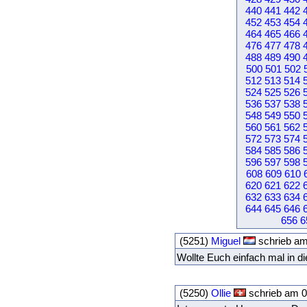
440
441
442
452
453
454
464
465
466
476
477
478
488
489
490
500
501
502
512
513
514
524
525
526
536
537
538
548
549
550
560
561
562
572
573
574
584
585
586
596
597
598
608
609
610
620
621
622
632
633
634
644
645
646
656
6
(5251)
Miguel
schrieb am
Wollte Euch einfach mal in 
(5250)
Ollie
schrieb am 0