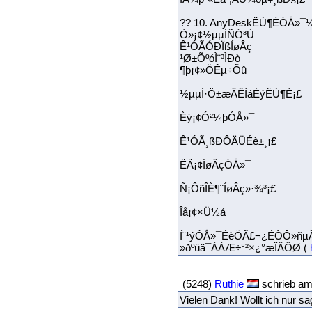
?? 10. AnyDeskËÙ¶ÈÓÅ»¯
Ò»¡¢½µµÍÑÓ³Ù
Ê¹ÓÃÓÐÏßÍøÂç
¹Ø±ÕºóÌ¨³ÌÐò
¶þ¡¢»­ÖÊµ÷Õû
½µµÍ·Ö±æÂÊÌáÉýËÙ¶È¡£
Èý¡¢Ó²¼þÓÅ»¯
Ê¹ÓÃ¸ßÐÔÄÜÉè±¸¡£
ËÄ¡¢ÍøÂçÓÅ»¯
Ñ¡ÔñÎÈ¶¨ÍøÂç»·¾³¡£
Îå¡¢×Ü½á
Í¨¹ýÓÅ»¯ÉèÖÃ£¬¿ÉÒÔ»ñµÃ
»ðºüä¯ÀÀÆ÷°²×¿°æÏÂÔØ (
(5248)
Ruthie
schrieb am
Vielen Dank! Wollt ich nur s