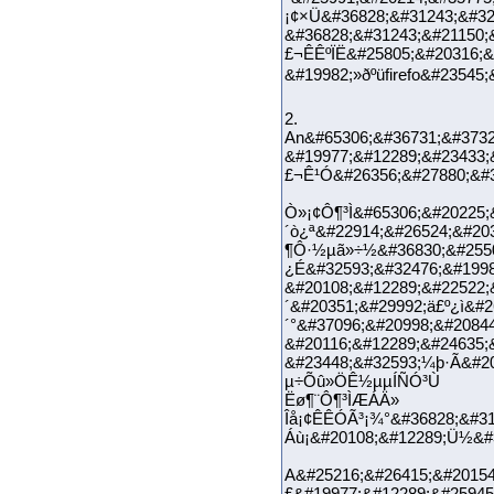
¡¢×Ü&#36828;&#31243;&#32
&#36828;&#31243;&#21150;
£¬ÊÊºÏË&#25805;&#20316;&
&#19982;»ðºüfirefo&#2354
2.
An&#65306;&#36731;&#3732
&#19977;&#12289;&#23433;
£¬Ê¹Ó&#26356;&#27880;&#3
Ò»¡¢Ô¶³Ì&#65306;&#20225;
´ò¿ª&#22914;&#26524;&#20
¶Ô·½µã»÷½&#36830;&#25509
¿É&#32593;&#32476;&#1998
&#20108;&#12289;&#22522;
´&#20351;&#29992;ä£º¿ì&#
´°&#37096;&#20998;&#2084
&#20116;&#12289;&#24635;
&#23448;&#32593;¼þ·Ã&#20
µ÷Õû»­ÖÊ½µµÍÑÓ³Ù
Ëø¶¨Ô¶³ÌÆÁÄ»
Îå¡¢ÊÊÓÃ³¡¾°&#36828;&#31
Áù¡&#20108;&#12289;Ü½&#
A&#25216;&#26415;&#20154
£&#19977;&#12289;&#25945