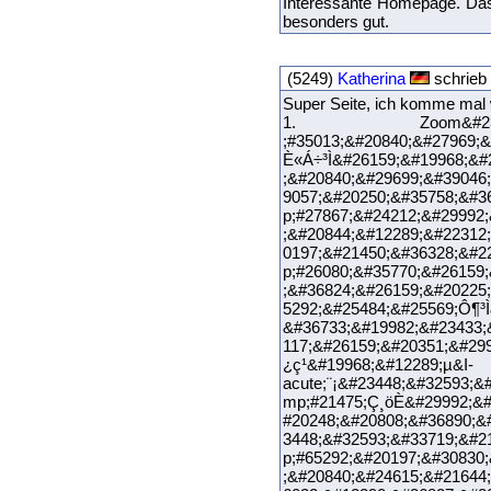
Interessante Homepage. Das 
besonders gut.
(5249)
Katherina
schrieb
Super Seite, ich komme mal 
1. Zoom&#23448;&#32
;#35013;&#20840;&#27969;&
È«Á÷³Ì&#26159;&#19968;&#
;&#20840;&#29699;&#39046
9057;&#20250;&#35758;&#3
p;#27867;&#24212;&#29992
;&#20844;&#12289;&#22312
0197;&#21450;&#36328;&#2
p;#26080;&#35770;&#26159
;&#36824;&#26159;&#20225
5292;&#25484;&#25569;Ô¶³Ì
&#36733;&#19982;&#23433;
117;&#26159;&#20351;&#29
¿ç¹&#19968;&#12289;µ&I-
acute;¨¡&#23448;&#32593;&
mp;#21475;Ç¸öÈ&#29992;&#
#20248;&#20808;&#36890;
3448;&#32593;&#33719;&#2
p;#65292;&#20197;&#30830
;&#20840;&#24615;&#21644