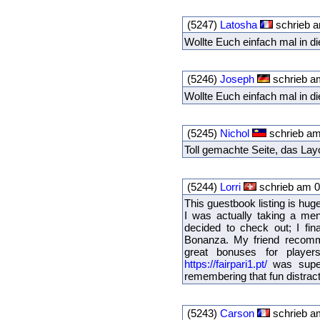
(5247)
Latosha
schrieb a
Wollte Euch einfach mal in 
(5246)
Joseph
schrieb a
Wollte Euch einfach mal in 
(5245)
Nichol
schrieb am
Toll gemachte Seite, das Layo
(5244)
Lorri
schrieb am 0
This guestbook listing is huge
I was actually taking a men
decided to check out; I fin
Bonanza. My friend recomm
great bonuses for players
https://fairpari1.pt/
was super 
remembering that fun distrac
(5243)
Carson
schrieb a