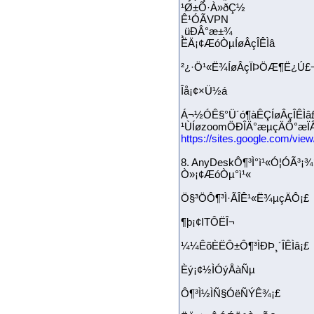
¹Ø±Õ·À»ðÇ½
Ê¹ÓÃVPN
¸üÐÂ°æ±¾
ËÄ¡¢ÆóÒµÍøÂçÎÊÌâ
²¿·Ö¹«Ë¾ÍøÂçÏÞÖÆ¶Ë¿Ú£¬
Îå¡¢×Ü½á
Á¬½ÓÊ§°Ü´ó¶àÊÇÍøÂçÎÊÌâ
¹ÙÍøzoomÖÐÎÄ°æµçÄ
https://sites.google.com/v
8. AnyDeskÔ¶³Ì°ì¹«Ó¦ÓÃ³¡¾
Ò»¡¢ÆóÒµ°ì¹«
Ö§³ÖÔ¶³Ì·ÃÎÊ¹«Ë¾µçÄÔ¡£
¶þ¡¢ITÔËÎ¬
¼¼ÊõÈËÔ±Ô¶³ÌÐÞ¸´ÎÊÌâ¡£
Èý¡¢½ÌÓýÅàÑµ
Ô¶³Ì½ÌÑ§ÓëÑÝÊ¾¡£