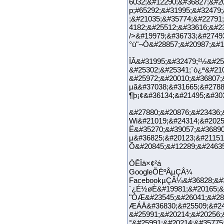
6032;&#12290;&#36827;&#2
p;#65292;&#31995;&#32479
;&#21035;&#35774;&#22791
4182;&#25512;&#33616;&#
/>&#19979;&#36733;&#2749
°ü"¬Ò&#28857;&#20987;&#1
ÏÂ&#31995;&#32479;²½&#25
&#25302;&#25341;´ò¿ª&#21
&#25972;&#20010;&#36807;
µã&#37038;&#31665;&#278
¶þ¡¢&#36134;&#21495;&#30
&#27880;&#20876;&#23436;
Wi&#21019;&#24314;&#2025
Ë&#35270;&#39057;&#36890
µ&#36825;&#20123;&#21151
Õ&#20845;&#12289;&#24635
ÓÊÏä×¢²á
GoogleÕËºÅµÇÂ¼
FacebookµÇÂ¼&#36828;&#3
´¿É½øÈ&#19981;&#20165;&#
"ÓÆ&#23545;&#26041;&#28
ÆÁÄ&#36830;&#25509;&#243
&#25991;&#20214;&#20256;
°&#25991;&#20214;&#35775