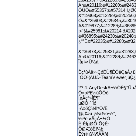
An&#20116;&#12289;&#2463
ÔÚÔ&#55357;&#57314;Ì¿ØÖ
&#19968;&#12289;&#20256;
Ò»&#25903;&#25345;&#3045
A&#19977;&#12289;&#36895
¡¢¹¦&#25991;&#20214;&#20
&#36895;&#24230;&#20248;
¿°²È&#22235;&#12289;&#32
&#36873;&#25321;&#31283;
An&#20116;&#12289;&#2463
Îå¡¢×Ü½á
Èç¹ûÄã×·ÇóËÙ¶ÈÓëÇáÁ¿£¬
´ÔÓ¹¦ÄÜ£¬TeamViewer¸üÇ¿
?? 4. AnyDeskÁ¬½ÓÊ§°Üµ
Ò»¡¢³£¼ûÔ­Òò
ÍøÂç²»ÎÈ¶¨
µØÖ·´íÎó
·À»ðÇ½ÏÞÖÆ
¶þ¡¢»ù´¡½â¾ö·½°¸
¼ì²éÍøÂçÁ¬½Ó
È·ÈÏµØÖ·ÕýÈ·
ÖØÆôÈí¼þ
Èý¡¢¸ß¼¶ÅÅ²é