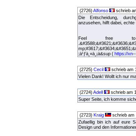
(2726)
Alfonso
schrieb am
Die Entscheidung, durch
anzusehen, hilft dabei, echte
Feel free 
.&#3588;&#3621;&#3636;&#
mp;#3617;&#3634;&#3651
;à¹ƒà¸«à¸¡à&sup (
https://xn-
(2725)
Cecil
schrieb am 1
Vielen Dank! Wollt ich nur m
(2724)
Adell
schrieb am 1
Super Seite, ich komme sich
(2723)
Kraig
schrieb am 
Zufaellig bin ich auf eure
Design und den Informationen 