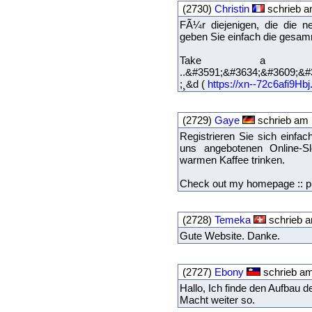
(2730)
Christin
schrieb a
FÃ¼r diejenigen, die die 
geben Sie einfach die gesam
Take a 
..&#3591;&#3634;&#3609;&#
;¸&d (
https://xn--72c6afi9Hbj.
(2729)
Gaye
schrieb am 
Registrieren Sie sich einfa
uns angebotenen Online-Sl
warmen Kaffee trinken.
Check out my homepage :: p
(2728)
Temeka
schrieb a
Gute Website. Danke.
(2727)
Ebony
schrieb am
Hallo, Ich finde den Aufbau de
Macht weiter so.