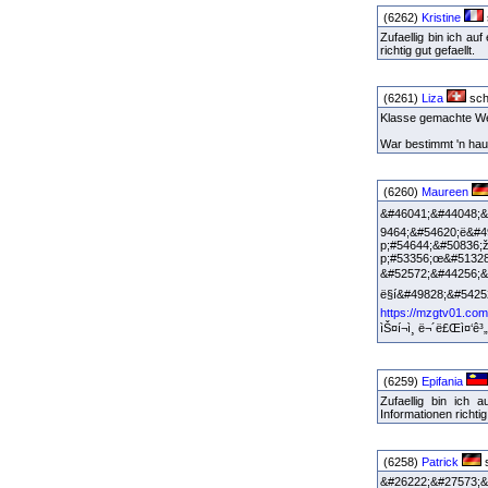
(6262)
Kristine
Zufaellig bin ich a
richtig gut gefaellt.
(6261)
Liza
sch
Klasse gemachte Webs
War bestimmt 'n hau
(6260)
Maureen
&#46041;&#44048;&
9464;&#54620;ë&#4
p;#54644;&#50836;
p;#53356;œ&
&#52572;&#
ë§í&#49828;&#54
https://mzgtv01.com
ìŠ¤í¬ì¸ ë¬´ë£Œì¤‘ê³
(6259)
Epifania
Zufaellig bin ich
Informationen richtig
(6258)
Patrick
s
&#26222;&#27573;&