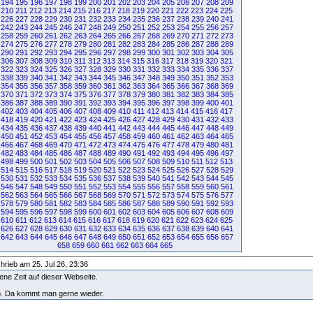
194
195
196
197
198
199
200
201
202
203
204
205
206
207
208
209
210
211
212
213
214
215
216
217
218
219
220
221
222
223
224
225
226
227
228
229
230
231
232
233
234
235
236
237
238
239
240
241
242
243
244
245
246
247
248
249
250
251
252
253
254
255
256
257
258
259
260
261
262
263
264
265
266
267
268
269
270
271
272
273
274
275
276
277
278
279
280
281
282
283
284
285
286
287
288
289
290
291
292
293
294
295
296
297
298
299
300
301
302
303
304
305
306
307
308
309
310
311
312
313
314
315
316
317
318
319
320
321
322
323
324
325
326
327
328
329
330
331
332
333
334
335
336
337
338
339
340
341
342
343
344
345
346
347
348
349
350
351
352
353
354
355
356
357
358
359
360
361
362
363
364
365
366
367
368
369
370
371
372
373
374
375
376
377
378
379
380
381
382
383
384
385
386
387
388
389
390
391
392
393
394
395
396
397
398
399
400
401
402
403
404
405
406
407
408
409
410
411
412
413
414
415
416
417
418
419
420
421
422
423
424
425
426
427
428
429
430
431
432
433
434
435
436
437
438
439
440
441
442
443
444
445
446
447
448
449
450
451
452
453
454
455
456
457
458
459
460
461
462
463
464
465
466
467
468
469
470
471
472
473
474
475
476
477
478
479
480
481
482
483
484
485
486
487
488
489
490
491
492
493
494
495
496
497
498
499
500
501
502
503
504
505
506
507
508
509
510
511
512
513
514
515
516
517
518
519
520
521
522
523
524
525
526
527
528
529
530
531
532
533
534
535
536
537
538
539
540
541
542
543
544
545
546
547
548
549
550
551
552
553
554
555
556
557
558
559
560
561
562
563
564
565
566
567
568
569
570
571
572
573
574
575
576
577
578
579
580
581
582
583
584
585
586
587
588
589
590
591
592
593
594
595
596
597
598
599
600
601
602
603
604
605
606
607
608
609
610
611
612
613
614
615
616
617
618
619
620
621
622
623
624
625
626
627
628
629
630
631
632
633
634
635
636
637
638
639
640
641
642
643
644
645
646
647
648
649
650
651
652
653
654
655
656
657
658
659
660
661
662
663
664
665
hrieb am 25. Jul 26, 23:36
ene Zeit auf dieser Webseite.
so. Da kommt man gerne wieder.