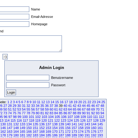
Name
Email-Adresse
Homepage
nd
Admin Login
Benutzername
Passwort
eite:
1
2
3
4
5
6
7
8
9
10
11
12
13
14
15
16
17
18
19
20
21
22
23
24
25
26
27
28
29
30
31
32
33
34
35
36
37
38
39
40
41
42
43
44
45
46
47
48
49
50
51
52
53
54
55
56
57
58
59
60
61
62
63
64
65
66
67
68
69
70
71
72
73
74
75
76
77
78
79
80
81
82
83
84
85
86
87
88
89
90
91
92
93
94
95
96
97
98
99
100
101
102
103
104
105
106
107
108
109
110
111
112
13
114
115
116
117
118
119
120
121
122
123
124
125
126
127
128
129
130
131
132
133
134
135
136
137
138
139
140
141
142
143
144
145
146
147
148
149
150
151
152
153
154
155
156
157
158
159
160
161
162
163
164
165
166
167
168
169
170
171
172
173
174
175
176
177
178
179
180
181
182
183
184
185
186
187
188
189
190
191
192
193