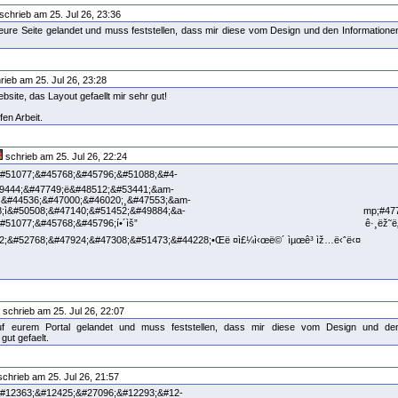
schrieb am 25. Jul 26, 23:36
uf eure Seite gelandet und muss feststellen, dass mir diese vom Design und den Informatione
rieb am 25. Jul 26, 23:28
ite, das Layout gefaellt mir sehr gut!
fen Arbeit.
schrieb am 25. Jul 26, 22:24
#51077;&#45768;&#45796;&#51088;&#4-
9444;&#47749;ë&#48512;&#53441;&am-
ž&#44536;&#47000;&#46020;¸&#47553;&am-
#51328;ì&#50508;&#47140;&#51452;&#49884;&a- mp;#47
44256;&#51077;&#45768;&#45796;í•´ìš” ê·¸ëž˜ë
252;&#52768;&#47924;&#47308;&#51473;&#44228;•Œë ¤ì£¼ì‹œë©´ ìµœê³ ìž…ë‹ˆë‹¤
„
schrieb am 25. Jul 26, 22:07
 auf eurem Portal gelandet und muss feststellen, dass mir diese vom Design und de
 gut gefaelt.
chrieb am 25. Jul 26, 21:57
#12363;&#12425;&#27096;&#12293;&#12-