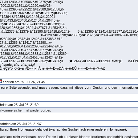
77;&#12434;&#25506;&#12375;&#12390;&-
#20013;&#12391;&#12290;¤ò&#23-
43;&#12395;&#22522;&#12389;&#12356;&-
#35211;&#12364;&#22810;&#12367;&#35500;-
#12364;&#12354;&#12426;&#12290;Ì-
&#23433;&#23450;&#12434;&#20445;&-
3;&#12356;&#26178;&#12395;&#12289;Ò&-
2420;&#12363;&#12394;&#27671;&#25345;&a-
5;&#12373;&#12379;&#12390;&#12418;&#1242- 5;&#12360;&#12414;&#12377;&#12290;
;#24120;&#12398;&#23567;&#12373;&#12394;&#30097;&#21839;
#28040;&#12373;&#12428;&#12383;&#12-
27;&#12383;&#12417;&#12290;¿¤-
#12398;&#26041;&#12398;&#21442;&#32-
94;&#12427;&#24773;&#22577;&#12434;&-
#12390;&#12356;&#12383;&#12384;&#12369;-
#12392;&#12434;&#24515;&#12424;&#12-
453;&#12375;&#12390;&#12362;&#12426;&- ;#12414;&#12377;&#12290;¨¤Þ¤¹¡£- />ÈÕ³
Ïû¤µ¤ì¤¿¤ê¤¹¤ë¤¿¤á¡£
¤Ê¤ëÇéˆó¤ò½ì¤±¤Æ¤¤¤¿¤À¤±¤ë¤³¤È¤òÐÄ¤è¤êÆÚ´ý¤·¤Æ¤ª¤ê¤Þ¤¹¡£
schrieb am 25. Jul 26, 21:45
auf eure Seite gelandet und muss sagen, dass mir diese vom Design und den Informatione
hrieb am 25. Jul 26, 21:39
h komme sicher mal wieder vorbei.
schrieb am 25. Jul 26, 21:37
ellig auf Ihrer Homepage gelandet (war auf der Suche nach einer anderen Homepage).
ebsiete nicht verlassen, ohne Dir ein Lob zu dieser klar strukturierten und schick designte