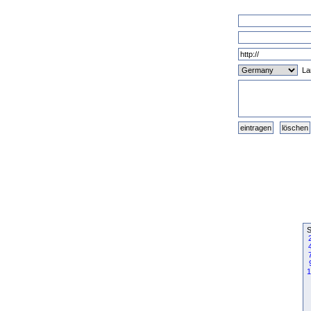
La
S
1