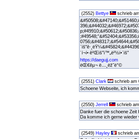
(2552)
Bettye
schrieb am
&#50508;&#47140;&#51460;
396;&#44032;&#46972;&#50
p;#49910;&#50612;&#50836
;#49548;°&#52404;&#53356
0756;&#48317;
´ìš”ê·¸ëŸ¼&#45824;&
´í¬í• ê²Œìš”ì™„ë²½í•´ìš”
https://daegujj.com
ëŒ€êµ¬ ë…¸ëž˜ë°©
(2551)
Clark
schrieb am 
Schoene Webseite, ich komm
(2550)
Jerrell
schrieb am
Danke fuer die schoene Zeit h
Da komme ich gerne wieder 
(2549)
Hayley
schrieb am