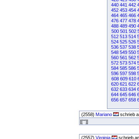
440
441
442
452
453
454
464
465
466
476
477
478
488
489
490
500
501
502
512
513
514
524
525
526
536
537
538
548
549
550
560
561
562
572
573
574
584
585
586
596
597
598
608
609
610
620
621
622
632
633
634
644
645
646
656
657
658
(2558)
Mariano
schrieb a
[[""]]
(2557)
Virginia
schrieb a