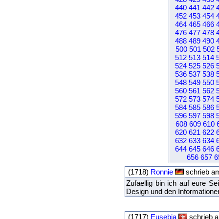
440
441
442
452
453
454
464
465
466
476
477
478
488
489
490
500
501
502
512
513
514
524
525
526
536
537
538
548
549
550
560
561
562
572
573
574
584
585
586
596
597
598
608
609
610
620
621
622
632
633
634
644
645
646
656
657
6
(1718)
Ronnie
schrieb am
Zufaellig bin ich auf eure S
Design und den Informationen 
(1717)
Eusebia
schrieb a