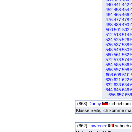
440
441
442
452
453
454
464
465
466
476
477
478
488
489
490
500
501
502
512
513
514
524
525
526
536
537
538
548
549
550
560
561
562
572
573
574
584
585
586
596
597
598
608
609
610
620
621
622
632
633
634
644
645
646
656
657
658
(863)
Danny
schrieb am 
Klasse Seite, ich komme mal
(862)
Lawrence
schrieb 