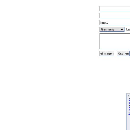
La
S
1