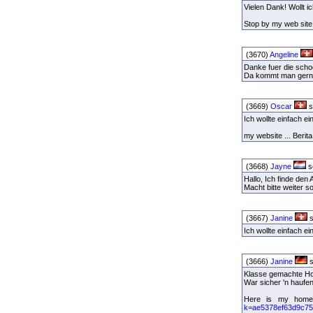
Vielen Dank! Wollt i
Stop by my web site 
(3670)
Angeline
Danke fuer die schoe
Da kommt man gerne
(3669)
Oscar
s
Ich wollte einfach e
my website ... Berita
(3668)
Jayne
s
Hallo, Ich finde den
Macht bitte weiter s
(3667)
Janine
s
Ich wollte einfach 
(3666)
Janine
s
Klasse gemachte Hom
War sicher 'n haufen
Here is my homepa
k=ae5378ef63d9c75