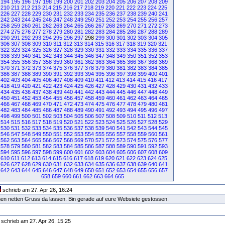
194
195
196
197
198
199
200
201
202
203
204
205
206
207
208
209
210
211
212
213
214
215
216
217
218
219
220
221
222
223
224
225
226
227
228
229
230
231
232
233
234
235
236
237
238
239
240
241
242
243
244
245
246
247
248
249
250
251
252
253
254
255
256
257
258
259
260
261
262
263
264
265
266
267
268
269
270
271
272
273
274
275
276
277
278
279
280
281
282
283
284
285
286
287
288
289
290
291
292
293
294
295
296
297
298
299
300
301
302
303
304
305
306
307
308
309
310
311
312
313
314
315
316
317
318
319
320
321
322
323
324
325
326
327
328
329
330
331
332
333
334
335
336
337
338
339
340
341
342
343
344
345
346
347
348
349
350
351
352
353
354
355
356
357
358
359
360
361
362
363
364
365
366
367
368
369
370
371
372
373
374
375
376
377
378
379
380
381
382
383
384
385
386
387
388
389
390
391
392
393
394
395
396
397
398
399
400
401
402
403
404
405
406
407
408
409
410
411
412
413
414
415
416
417
418
419
420
421
422
423
424
425
426
427
428
429
430
431
432
433
434
435
436
437
438
439
440
441
442
443
444
445
446
447
448
449
450
451
452
453
454
455
456
457
458
459
460
461
462
463
464
465
466
467
468
469
470
471
472
473
474
475
476
477
478
479
480
481
482
483
484
485
486
487
488
489
490
491
492
493
494
495
496
497
498
499
500
501
502
503
504
505
506
507
508
509
510
511
512
513
514
515
516
517
518
519
520
521
522
523
524
525
526
527
528
529
530
531
532
533
534
535
536
537
538
539
540
541
542
543
544
545
546
547
548
549
550
551
552
553
554
555
556
557
558
559
560
561
562
563
564
565
566
567
568
569
570
571
572
573
574
575
576
577
578
579
580
581
582
583
584
585
586
587
588
589
590
591
592
593
594
595
596
597
598
599
600
601
602
603
604
605
606
607
608
609
610
611
612
613
614
615
616
617
618
619
620
621
622
623
624
625
626
627
628
629
630
631
632
633
634
635
636
637
638
639
640
641
642
643
644
645
646
647
648
649
650
651
652
653
654
655
656
657
658
659
660
661
662
663
664
665
schrieb am 27. Apr 26, 16:24
einen netten Gruss da lassen. Bin gerade auf eure Websiete gestossen.
schrieb am 27. Apr 26, 15:25