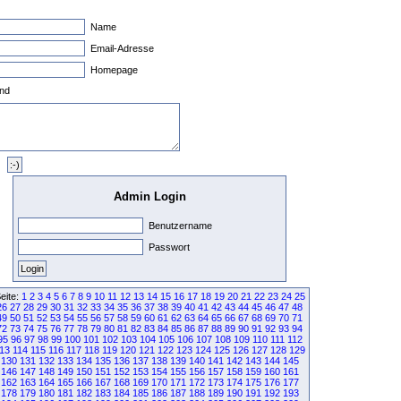
Name
Email-Adresse
Homepage
nd
Admin Login
Benutzername
Passwort
eite:
1
2
3
4
5
6
7
8
9
10
11
12
13
14
15
16
17
18
19
20
21
22
23
24
25
26
27
28
29
30
31
32
33
34
35
36
37
38
39
40
41
42
43
44
45
46
47
48
49
50
51
52
53
54
55
56
57
58
59
60
61
62
63
64
65
66
67
68
69
70
71
72
73
74
75
76
77
78
79
80
81
82
83
84
85
86
87
88
89
90
91
92
93
94
95
96
97
98
99
100
101
102
103
104
105
106
107
108
109
110
111
112
13
114
115
116
117
118
119
120
121
122
123
124
125
126
127
128
129
130
131
132
133
134
135
136
137
138
139
140
141
142
143
144
145
146
147
148
149
150
151
152
153
154
155
156
157
158
159
160
161
162
163
164
165
166
167
168
169
170
171
172
173
174
175
176
177
178
179
180
181
182
183
184
185
186
187
188
189
190
191
192
193