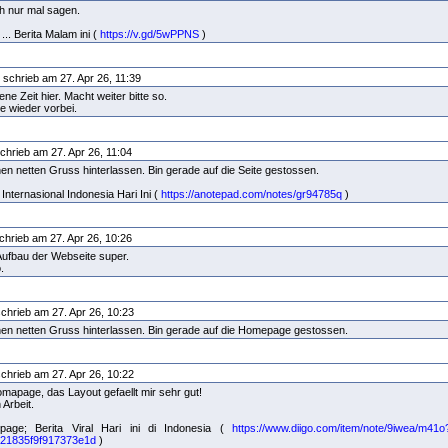
ch nur mal sagen.
... Berita Malam ini (
https://v.gd/5wPPNS
)
schrieb am 27. Apr 26, 11:39
ne Zeit hier. Macht weiter bitte so.
 wieder vorbei.
chrieb am 27. Apr 26, 11:04
inen netten Gruss hinterlassen. Bin gerade auf die Seite gestossen.
 Internasional Indonesia Hari Ini (
https://anotepad.com/notes/gr94785q
)
chrieb am 27. Apr 26, 10:26
 Aufbau der Webseite super.
o.
chrieb am 27. Apr 26, 10:23
einen netten Gruss hinterlassen. Bin gerade auf die Homepage gestossen.
chrieb am 27. Apr 26, 10:22
apage, das Layout gefaellt mir sehr gut!
 Arbeit.
ge; Berita Viral Hari ini di Indonesia (
https://www.diigo.com/item/note/9iwea/m41o
21835f9f917373e1d
)